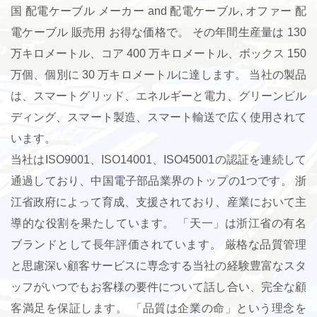
国 配電ケーブル メーカー
and
配電ケーブル
, オファー
配
電ケーブル 販売用
お得な価格で。 その年間生産量は 130
万キロメートル、コア 400 万キロメートル、ボックス 150
万個、個別に 30 万キロメートルに達します。 当社の製品
は、スマートグリッド、エネルギーと電力、グリーンビル
ディング、スマート製造、スマート輸送で広く使用されて
います。
当社はISO9001、ISO14001、ISO45001の認証を連続して
通過しており、中国電子部品業界のトップの1つです。 浙
江省政府によって育成、支援されており、産業において主
導的な役割を果たしています。 「天一」は浙江省の有名
ブランドとして長年評価されています。 厳格な品質管理
と思慮深い顧客サービスに専念する当社の経験豊富なスタ
ッフがいつでもお客様の要件について話し合い、完全な顧
客満足を保証します。 「品質は企業の命」という理念を