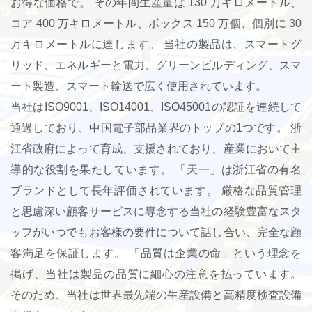
お得な価格で。 その年間生産量は 130 万キロメートル、
コア 400 万キロメートル、ボックス 150 万個、個別に 30
万キロメートルに達します。 当社の製品は、スマートグ
リッド、エネルギーと電力、グリーンビルディング、スマ
ート製造、スマート輸送で広く使用されています。
当社はISO9001、ISO14001、ISO45001の認証を連続して
通過しており、中国電子部品業界のトップの1つです。 浙
江省政府によって育成、支援されており、産業において主
導的な役割を果たしています。 「天一」は浙江省の有名
ブランドとして長年評価されています。 厳格な品質管理
と思慮深い顧客サービスに専念する当社の経験豊富なスタ
ッフがいつでもお客様の要件について話し合い、完全な顧
客満足を保証します。 「品質は企業の命」という理念を
掲げ、当社は製品の品質に細心の注意を払っています。
そのため、当社は世界最先端の生産設備と高精度検査設備