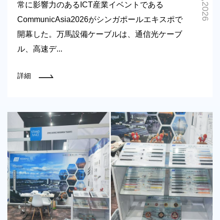
0525,2026
常に影響力のあるICT産業イベントである
CommunicAsia2026がシンガポールエキスポで
開幕した。万馬設備ケーブルは、通信光ケーブ
ル、高速デ...
詳細