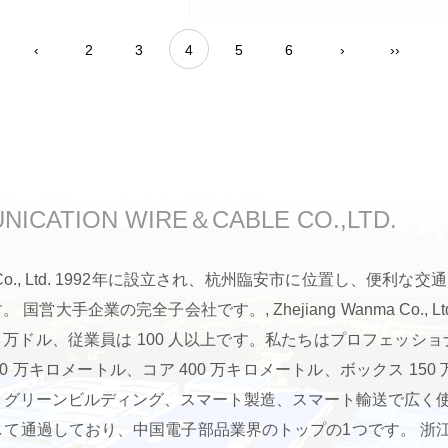
‹
2
3
4
5
6
›
››
NICATION WIRE＆CABLE CO.,LTD.
 Wire & Cable Co., Ltd. 1992年に設立され、杭州臨安市に
国営大手企業の完全子会社です。, Zhejiang Wanma Co., L
00 万ドル、従業員は 100 人以上です。私たちはプロフェッシ
0 万キロメートル、コア 400 万キロメートル、ボックス 150
、グリーンビルディング、スマート製造、スマート輸送で広く
の認証を連続して通過しており、中国電子部品業界のトップの1つです