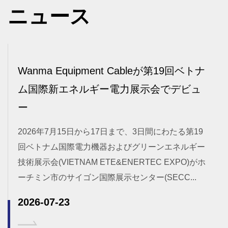
ニュース
pment Cableが第19回ベトナ
Zhiqi Xinchen
ルギー電力展示会でデビュ
Equipment Ca
ングカンファレン
から17日まで、3日間にわたる第19
今年上半期の業務成果
力機器およびグリーンエネルギー
期の明確な目標を設定
AM ETE&ENERTEC EXPO)がホ
を通じて市場拡大を強
ン国際展示センター(SECC...
ーブルの2026年中
およびマーケティング管
2026-07-14