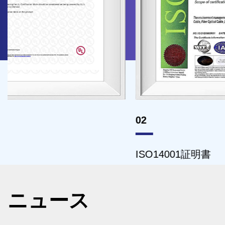
02
03
ISO14001証明書
IS
ニュース