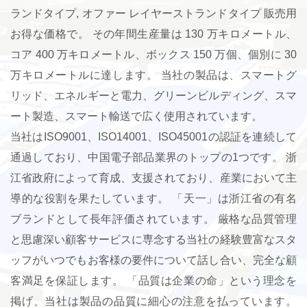
ランドタイプ
, オファー
レイヤーストランドタイプ 販売用
お得な価格で。 その年間生産量は 130 万キロメートル、
コア 400 万キロメートル、ボックス 150 万個、個別に 30
万キロメートルに達します。 当社の製品は、スマートグ
リッド、エネルギーと電力、グリーンビルディング、スマ
ート製造、スマート輸送で広く使用されています。
当社はISO9001、ISO14001、ISO45001の認証を連続して
通過しており、中国電子部品業界のトップの1つです。 浙
江省政府によって育成、支援されており、産業において主
導的な役割を果たしています。 「天一」は浙江省の有名
ブランドとして長年評価されています。 厳格な品質管理
と思慮深い顧客サービスに専念する当社の経験豊富なスタ
ッフがいつでもお客様の要件について話し合い、完全な顧
客満足を保証します。 「品質は企業の命」という理念を
掲げ、当社は製品の品質に細心の注意を払っています。